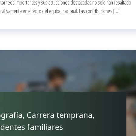
n torneos importantes y sus actuaciones destacadas no solo han resaltado
cativamente en el éxito del equipo nacional. Las contribuciones […]