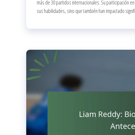
más de 30 partidos internacionales. Su participación e
sus habilidades, sino que también han impactado signifi