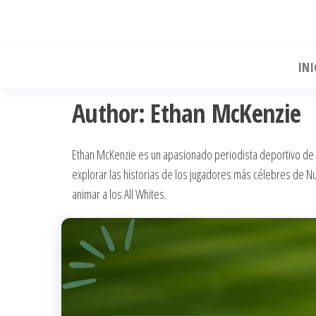
Skip
to
the
INI
content
Author:
Ethan McKenzie
Ethan McKenzie es un apasionado periodista deportivo de A
explorar las historias de los jugadores más célebres de Nu
animar a los All Whites.