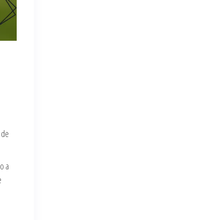
o
 de
do a
e