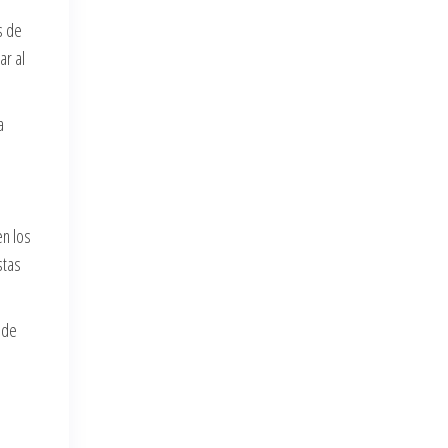
s de
ar al
a
en los
stas
 de