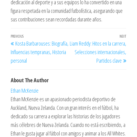
dedicación al deporte y a sus equipos lo ha convertido en una
figura respetada en la comunidad futbolística, asegurando que
sus contribuciones sean recordadas durante años.
Post
Previous
PREVIOUS
NEXT
Next
Kosta Barbarouses: Biografía,
Liam Reddy: Hitos en la carrera,
navigation
Post
Post
Influencias tempranas, Historia
Selecciones internacionales,
personal
Partidos clave
About The Author
Ethan McKenzie
Ethan McKenzie es un apasionado periodista deportivo de
Auckland, Nueva Zelanda. Con un gran interés en el fútbol, ha
dedicado su carrera a explorar las historias de los jugadores
más célebres de Nueva Zelanda. Cuando no está escribiendo, a
Ethan le gusta jugar al fútbol con amigos y animar a los All Whites.