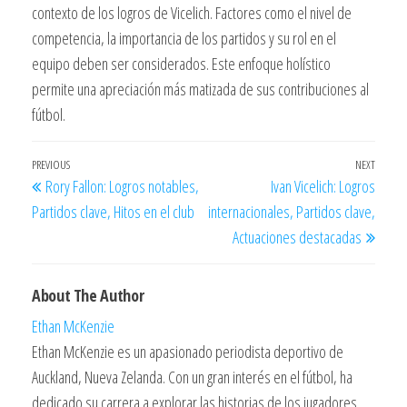
contexto de los logros de Vicelich. Factores como el nivel de
competencia, la importancia de los partidos y su rol en el
equipo deben ser considerados. Este enfoque holístico
permite una apreciación más matizada de sus contribuciones al
fútbol.
Post
Previous
PREVIOUS
NEXT
Next
Rory Fallon: Logros notables,
Ivan Vicelich: Logros
navigation
Post
Post
Partidos clave, Hitos en el club
internacionales, Partidos clave,
Actuaciones destacadas
About The Author
Ethan McKenzie
Ethan McKenzie es un apasionado periodista deportivo de
Auckland, Nueva Zelanda. Con un gran interés en el fútbol, ha
dedicado su carrera a explorar las historias de los jugadores