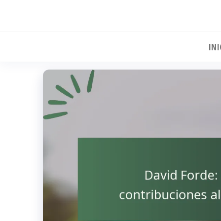
Skip
to
the
INI
content