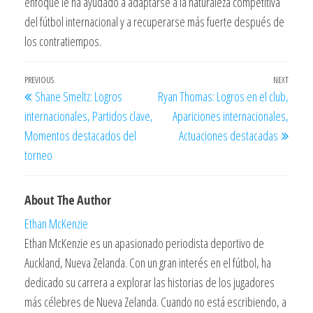
enfoque le ha ayudado a adaptarse a la naturaleza competitiva
del fútbol internacional y a recuperarse más fuerte después de
los contratiempos.
Post
Previous
PREVIOUS
NEXT
Next
Shane Smeltz: Logros
Ryan Thomas: Logros en el club,
navigation
Post
Post
internacionales, Partidos clave,
Apariciones internacionales,
Momentos destacados del
Actuaciones destacadas
torneo
About The Author
Ethan McKenzie
Ethan McKenzie es un apasionado periodista deportivo de
Auckland, Nueva Zelanda. Con un gran interés en el fútbol, ha
dedicado su carrera a explorar las historias de los jugadores
más célebres de Nueva Zelanda. Cuando no está escribiendo, a